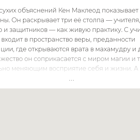
сухих объяснений Кен Маклеод показывает 
ы. Он раскрывает три её столпа — учителя
 и защитников — как живую практику. С уч
 входит в пространство веры, преданности
ции, где открываются врата в махамудру и 
жество он соприкасается с миром магии и 
ьно меняющим восприятие себя и жизни. А 
никами открывает силу, проводящую через 
ния пути».