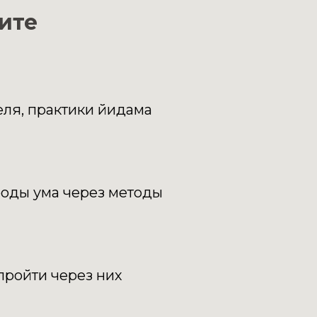
чите
ля, практики йидама
оды ума через методы
пройти через них