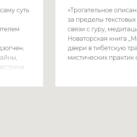
саму суть
«Трогательное описан
,
за пределы текстовых
ителем
связи с гуру, медита
Новаторская книга „
дзогчен.
двери в тибетскую тр
тайны,
мистических практик 
встреча
ловушки