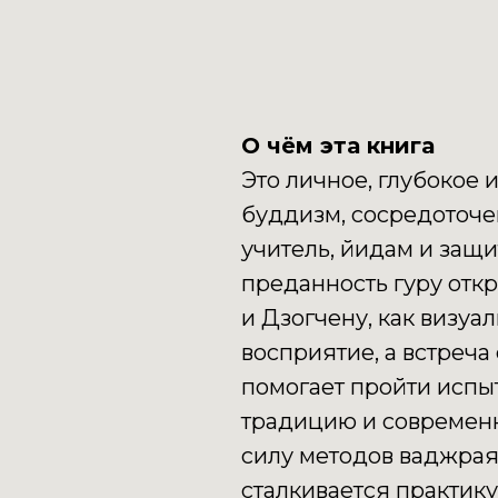
О чём эта книга
Это личное, глубокое 
буддизм, сосредоточен
учитель, йидам и защи
преданность гуру отк
и Дзогчену, как визуа
восприятие, а встреча
помогает пройти испы
традицию и современн
силу методов ваджраян
сталкивается практик