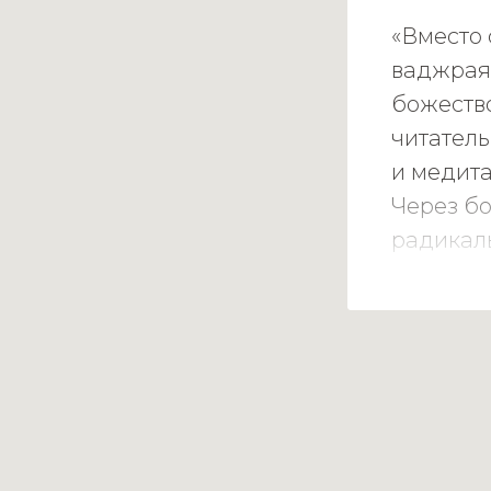
«Вместо 
ваджраян
божество
читатель
и медита
Через бо
радикал
с защит
и испыта